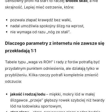
Sensowny profil na start to raczej
środek skali
, a nie
skrajność. Lepiej mieć ostrzenie, które:
pozwala złapać krawędź bez walki,
nadal umożliwia spokojny ślizg na wprost,
nie wymaga od razu „nóg ze stali”.
Dlaczego parametry z internetu nie zawsze się
przekładają 1:1
Tabele typu „waga vs ROH” i rady z forów potrafią być
przydatnym punktem odniesienia, ale działają tylko w
przybliżeniu. Kilka rzeczy potrafi kompletnie zmienić
odczucia:
jakość i rodzaj lodu
– miękki, mokry lód w małej
ślizgawce „przeje” głębszy rowek szybciej niż twardy
lód na lodowisku sportowym,