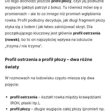
Do tego dochodzi jeszcze
profil płozy
, czyli jej podłużne
wygięcie (jakbyś patrzył z boku). Tu również mówi się o
promieniach – ale to
co innego
niż promień wgłębienia
rowka. Profil podłużny decyduje, jak długi fragment płozy
styka się z lodem i jak łatwo zainicjować skręt. Dla
początkującego kluczowy jest głównie
profil ostrzenia
(rowek)
, bo to on najszybciej wpływa na odczucie
„trzyma / nie trzyma”.
Profil ostrzenia a profil płozy – dwa różne
światy
W rozmowach na lodowisku często miesza się dwa
pojęcia:
profil ostrzenia
– kształt rowka między krawędziami
(ROH, płaski itp.),
profil płozy
– długie wygięcie całej płozy (promień np.