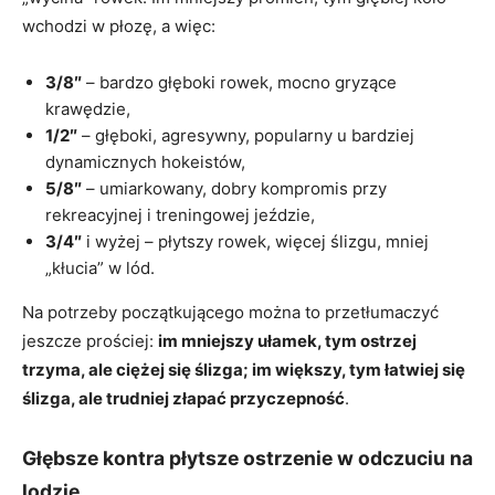
wchodzi w płozę, a więc:
3/8″
– bardzo głęboki rowek, mocno gryzące
krawędzie,
1/2″
– głęboki, agresywny, popularny u bardziej
dynamicznych hokeistów,
5/8″
– umiarkowany, dobry kompromis przy
rekreacyjnej i treningowej jeździe,
3/4″
i wyżej – płytszy rowek, więcej ślizgu, mniej
„kłucia” w lód.
Na potrzeby początkującego można to przetłumaczyć
jeszcze prościej:
im mniejszy ułamek, tym ostrzej
trzyma, ale ciężej się ślizga; im większy, tym łatwiej się
ślizga, ale trudniej złapać przyczepność
.
Głębsze kontra płytsze ostrzenie w odczuciu na
lodzie