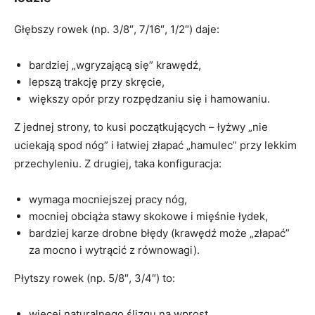
Głębszy rowek (np. 3/8″, 7/16″, 1/2″) daje:
bardziej „wgryzającą się” krawędź,
lepszą trakcję przy skręcie,
większy opór przy rozpędzaniu się i hamowaniu.
Z jednej strony, to kusi początkujących – łyżwy „nie
uciekają spod nóg” i łatwiej złapać „hamulec” przy lekkim
przechyleniu. Z drugiej, taka konfiguracja:
wymaga mocniejszej pracy nóg,
mocniej obciąża stawy skokowe i mięśnie łydek,
bardziej karze drobne błędy (krawędź może „złapać”
za mocno i wytrącić z równowagi).
Płytszy rowek (np. 5/8″, 3/4″) to:
więcej naturalnego ślizgu na wprost,