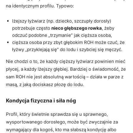
na identycznym profilu. Typowo:
lżejszy łyżwiarz (np. dziecko, szczupły dorosły)
potrzebuje często
nieco głębszego rowka
, żeby
odczuć podobne „trzymanie” jak cięższa osoba,
cięższa osoba przy zbyt głębokim ROH może czuć, że
łyżwy „przyklejają się” do lodu i szybciej się męczyć.
Nie chodzi o to, że każdy cięższy łyżwiarz powinien mieć
płycej, a każdy lżejszy głębiej. Bardziej o świadomość, że
sam ROH nie jest absolutną wartością – działa w parze z
masą, z jaką dociskasz płozę do lodu.
Kondycja fizyczna i siła nóg
Profil, który świetnie sprawdza się u sprawnego,
wysportowanego dorosłego, może być zwyczajnie za
wymagający dla kogoś, kto ma słabszą kondycję albo