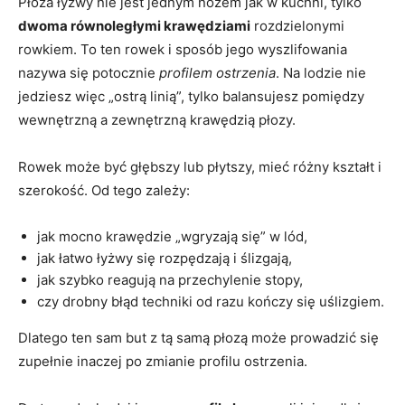
Płoza łyżwy nie jest jednym nożem jak w kuchni, tylko
dwoma równoległymi krawędziami
rozdzielonymi
rowkiem. To ten rowek i sposób jego wyszlifowania
nazywa się potocznie
profilem ostrzenia
. Na lodzie nie
jedziesz więc „ostrą linią”, tylko balansujesz pomiędzy
wewnętrzną a zewnętrzną krawędzią płozy.
Rowek może być głębszy lub płytszy, mieć różny kształt i
szerokość. Od tego zależy:
jak mocno krawędzie „wgryzają się” w lód,
jak łatwo łyżwy się rozpędzają i ślizgają,
jak szybko reagują na przechylenie stopy,
czy drobny błąd techniki od razu kończy się uślizgiem.
Dlatego ten sam but z tą samą płozą może prowadzić się
zupełnie inaczej po zmianie profilu ostrzenia.