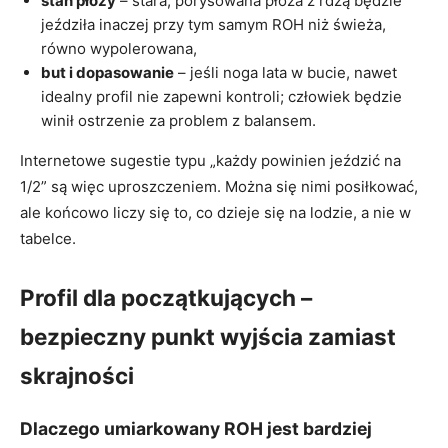
stan płozy
– stara, porysowana płoza z rdzą będzie
jeździła inaczej przy tym samym ROH niż świeża,
równo wypolerowana,
but i dopasowanie
– jeśli noga lata w bucie, nawet
idealny profil nie zapewni kontroli; człowiek będzie
winił ostrzenie za problem z balansem.
Internetowe sugestie typu „każdy powinien jeździć na
1/2” są więc uproszczeniem. Można się nimi posiłkować,
ale końcowo liczy się to, co dzieje się na lodzie, a nie w
tabelce.
Profil dla początkujących –
bezpieczny punkt wyjścia zamiast
skrajności
Dlaczego umiarkowany ROH jest bardziej