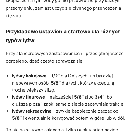
skupia się na tym, żeby go nie przewróciło przy każdym
przechyleniu, zamiast uczyć się płynnego przenoszenia
ciężaru.
Przykładowe ustawienia startowe dla różnych
typów łyżw
Przy standardowych zastosowaniach i przeciętnej wadze
dorosłego, dość często sprawdza się:
łyżwy hokejowe
–
1/2″
dla lżejszych lub bardziej
niepewnych osób,
5/8″
dla tych, którzy akceptują
trochę większy ślizg,
łyżwy figurowe
– najczęściej
5/8″
albo
3/4″
, bo
dłuższa płoza i ząbki same z siebie zapewniają trakcję,
łyżwy rekreacyjne
– zwykle bezpiecznie zacząć od
5/8″
i ewentualnie korygować potem w górę lub w dół.
To nie są sztywne zalecenia, tylko punkty orientacyjne.