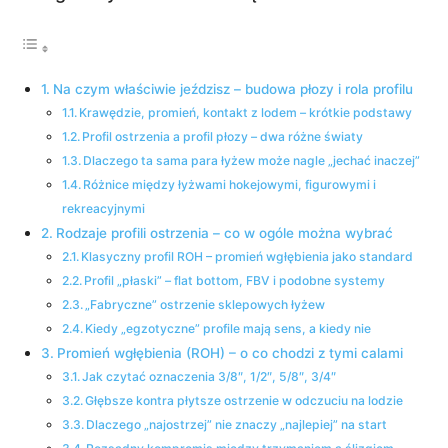
Na czym właściwie jeździsz – budowa płozy i rola profilu
Krawędzie, promień, kontakt z lodem – krótkie podstawy
Profil ostrzenia a profil płozy – dwa różne światy
Dlaczego ta sama para łyżew może nagle „jechać inaczej”
Różnice między łyżwami hokejowymi, figurowymi i
rekreacyjnymi
Rodzaje profili ostrzenia – co w ogóle można wybrać
Klasyczny profil ROH – promień wgłębienia jako standard
Profil „płaski” – flat bottom, FBV i podobne systemy
„Fabryczne” ostrzenie sklepowych łyżew
Kiedy „egzotyczne” profile mają sens, a kiedy nie
Promień wgłębienia (ROH) – o co chodzi z tymi calami
Jak czytać oznaczenia 3/8″, 1/2″, 5/8″, 3/4″
Głębsze kontra płytsze ostrzenie w odczuciu na lodzie
Dlaczego „najostrzej” nie znaczy „najlepiej” na start