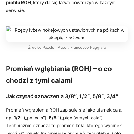
profilu ROH
, który da się łatwo powtórzyć w każdym
serwisie.
Źródło: Pexels | Autor: Francesco Paggiaro
Promień wgłębienia (ROH) – o co
chodzi z tymi calami
Jak czytać oznaczenia 3/8″, 1/2″, 5/8″, 3/4″
Promień wgłębienia ROH zapisuje się jako ułamek cala,
np.
1/2″
(„pół cala”),
5/8″
(„pięć ósmych cala”).
Technicznie oznacza to promień koła, którego wycinek
„wycina” rowek. Im mniejszy promień, tym głębiej koło