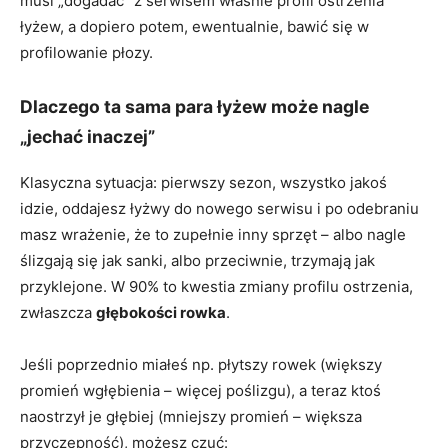
musi „dogadać” z serwisem właśnie profil ostrzenia
łyżew, a dopiero potem, ewentualnie, bawić się w
profilowanie płozy.
Dlaczego ta sama para łyżew może nagle
„jechać inaczej”
Klasyczna sytuacja: pierwszy sezon, wszystko jakoś
idzie, oddajesz łyżwy do nowego serwisu i po odebraniu
masz wrażenie, że to zupełnie inny sprzęt – albo nagle
ślizgają się jak sanki, albo przeciwnie, trzymają jak
przyklejone. W 90% to kwestia zmiany profilu ostrzenia,
zwłaszcza
głębokości rowka
.
Jeśli poprzednio miałeś np. płytszy rowek (większy
promień wgłębienia – więcej poślizgu), a teraz ktoś
naostrzył je głębiej (mniejszy promień – większa
przyczepność), możesz czuć: