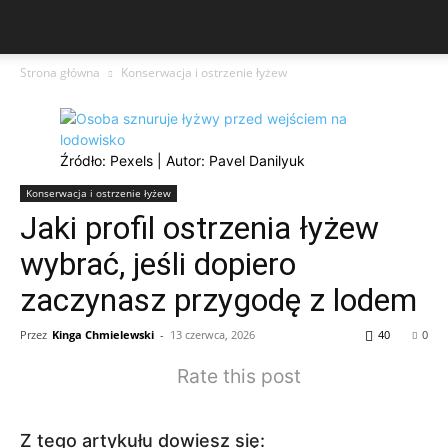
Strona główna
Konserwacja i ostrzenie łyżew
Źródło: Pexels | Autor: Pavel Danilyuk
Konserwacja i ostrzenie łyżew
Jaki profil ostrzenia łyżew
wybrać, jeśli dopiero
zaczynasz przygodę z lodem
Przez
Kinga Chmielewski
-
13 czerwca, 2026
40
0
Rate this post
Z tego artykułu dowiesz się: