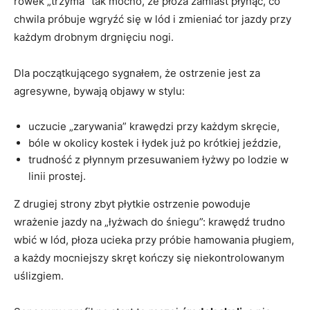
rowek „trzyma” tak mocno, że płoza zamiast płynąć, co
chwila próbuje wgryźć się w lód i zmieniać tor jazdy przy
każdym drobnym drgnięciu nogi.
Dla początkującego sygnałem, że ostrzenie jest za
agresywne, bywają objawy w stylu:
uczucie „zarywania” krawędzi przy każdym skręcie,
bóle w okolicy kostek i łydek już po krótkiej jeździe,
trudność z płynnym przesuwaniem łyżwy po lodzie w
linii prostej.
Z drugiej strony zbyt płytkie ostrzenie powoduje
wrażenie jazdy na „łyżwach do śniegu”: krawędź trudno
wbić w lód, płoza ucieka przy próbie hamowania pługiem,
a każdy mocniejszy skręt kończy się niekontrolowanym
uślizgiem.